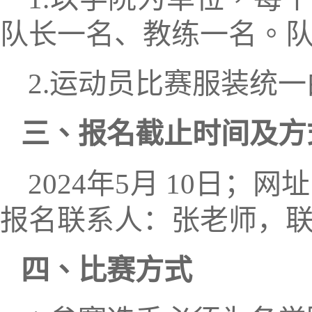
队长
一名、
教练
一名
。
2.
运动员比赛服装统一
三
、报名截止时间
及方
2024
年
5
月
10
日
；
网址
报名联系人：张老师，
四
、比赛方式