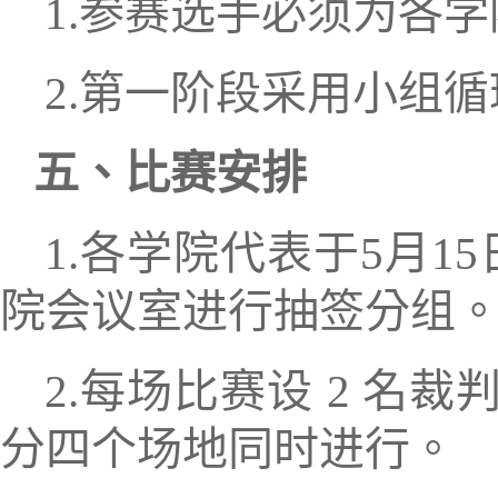
1
.
参赛选手必须为各
学
2
.
第一阶段采用小组循
五
、比赛安排
1
.
各
学院代表
于
5
月
15
院会议室进行
抽签分组
2
.
每场比赛
设
2
名裁
分四个场地同时进行
。