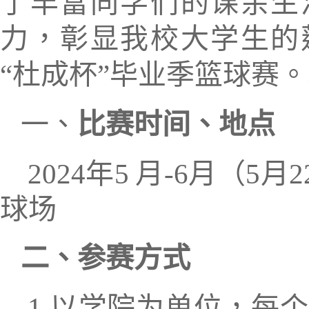
了
丰富同学们的课余生
力，
彰显
我校
大学生的
“杜成杯”毕业季篮球赛
。
一
、
比赛
时间、地点
20
24
年
5
月
-6
月（
5
月
2
球场
二
、参赛方式
1
.
以
学院
为单位，
每个