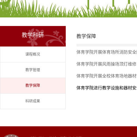
教学科研
教学保障
体育学院开展体育场所消防安全
课程概况
体育学院开展风雨操场顶灯维修
教学管理
体育学院开展全校体育场地器材
教学保障
体育学院进行教学设施和器材安
科研成果